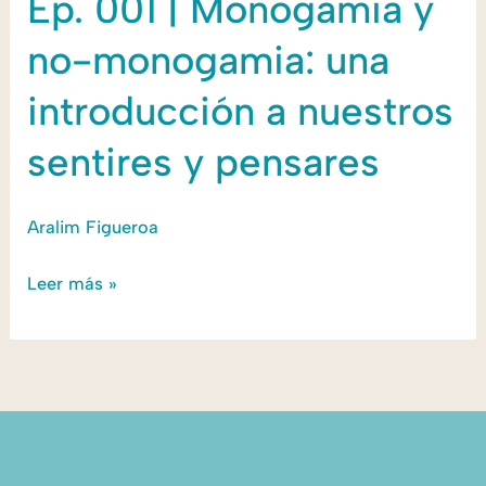
Ep. 001 | Monogamia y
001
no-monogamia: una
|
Monogamia
introducción a nuestros
y
sentires y pensares
no-
monogamia:
una
Aralim Figueroa
introducción
Leer más »
a
nuestros
sentires
y
pensares